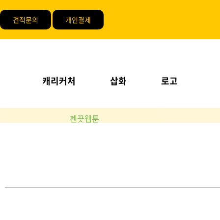
견적문의
개인결제
캐리커처
삽화
로고
펜끗웹툰