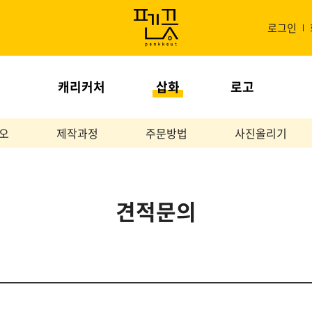
로그인
캐리커처
삽화
로고
오
제작과정
주문방법
사진올리기
견적문의