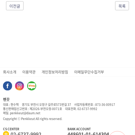
이전글
목록
회사소개
이용약관
개인정보처리방침
이메일무단수집거부
펜끗
대표 : 현수혁
경기도 부천시 오정구 길주로573번길 37
사업자등록번호 : 873-36-00917
통신판매업신고번호 : 제2026-부천오정-0071호
대표전화. 02-6737-9992
메일. penkkeut@daum.net
Copyright ⓒ Penkkeut All rights reserved.
CS CENTER
BANK ACCOUNT
02-6737-9992
448601-01-614304