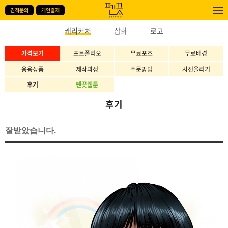
견적문의
개인결제
캐리커처
삽화
로고
가격보기
포트폴리오
무료포즈
무료배경
응용상품
제작과정
주문방법
사진올리기
후기
펜끗웹툰
후기
잘받았습니다.
본문