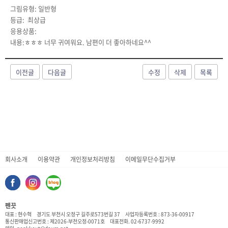
그림유형: 일반형
등급: 최상급
응용상품:
내용:ㅎㅎㅎ 너무 귀여워요. 남편이 더 좋아하네요^^
이전글
다음글
수정
삭제
목록
회사소개
이용약관
개인정보처리방침
이메일무단수집거부
펜끗
대표 : 현수혁
경기도 부천시 오정구 길주로573번길 37
사업자등록번호 : 873-36-00917
통신판매업신고번호 : 제2026-부천오정-0071호
대표전화. 02-6737-9992